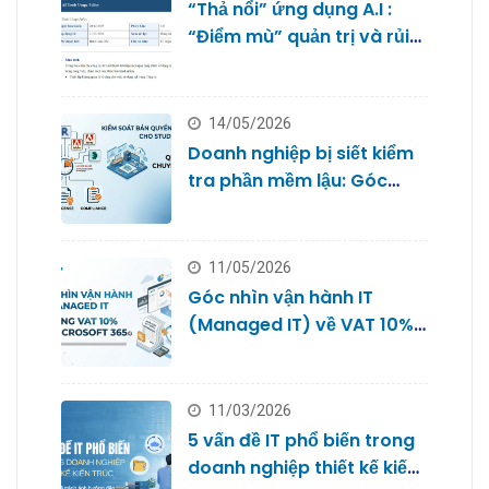
“Thả nổi” ứng dụng A.I :
“Điểm mù” quản trị và rủi
ro bảo mật dữ liệu của
doanh nghiệp nhỏ
14/05/2026
Doanh nghiệp bị siết kiểm
tra phần mềm lậu: Góc
nhìn từ Quản trị IT cho
Studio
11/05/2026
Góc nhìn vận hành IT
(Managed IT) về VAT 10%
với Microsoft 365
11/03/2026
5 vấn đề IT phổ biến trong
doanh nghiệp thiết kế kiến