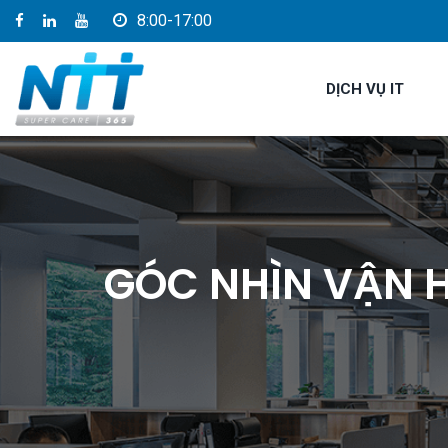
8:00-17:00
DỊCH VỤ IT
GÓC NHÌN VẬN H