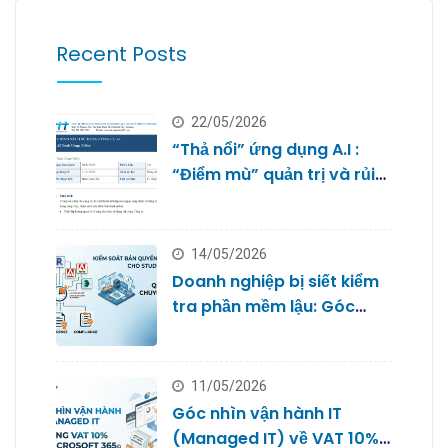
Recent Posts
22/05/2026
“Thả nổi” ứng dụng A.I :
“Điểm mù” quản trị và rủi
ro bảo mật dữ liệu của
doanh nghiệp nhỏ
14/05/2026
Doanh nghiệp bị siết kiểm
tra phần mềm lậu: Góc
nhìn từ Quản trị IT cho
Studio
11/05/2026
Góc nhìn vận hành IT
(Managed IT) về VAT 10%