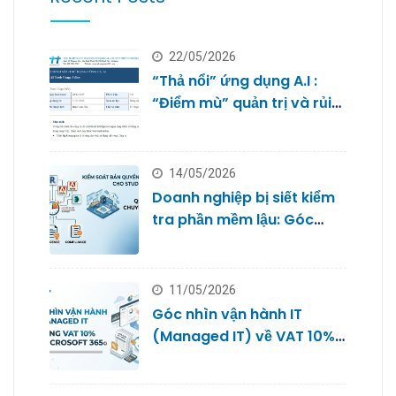
22/05/2026
“Thả nổi” ứng dụng A.I :
“Điểm mù” quản trị và rủi
ro bảo mật dữ liệu của
doanh nghiệp nhỏ
14/05/2026
Doanh nghiệp bị siết kiểm
tra phần mềm lậu: Góc
nhìn từ Quản trị IT cho
Studio
11/05/2026
Góc nhìn vận hành IT
(Managed IT) về VAT 10%
với Microsoft 365