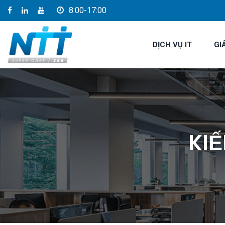
8:00-17:00
DỊCH VỤ IT
GI
KIẾ