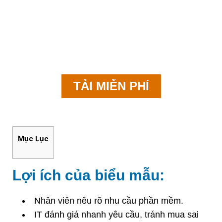
BIỂU MẪU TỰ ĐỀ XUẤT
MUA SẮM THIẾT BỊ IT
TẢI MIỄN PHÍ
Mục Lục
Lợi ích của biểu mẫu:
Nhân viên nêu rõ nhu cầu phần mềm.
IT đánh giá nhanh yêu cầu, tránh mua sai