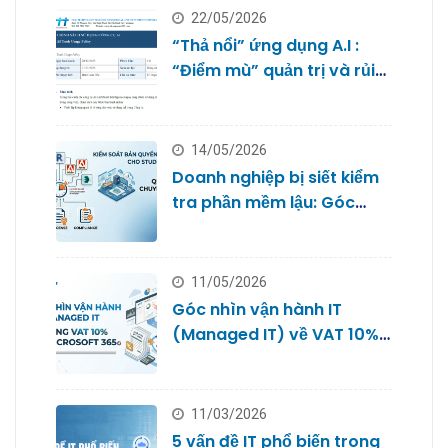
22/05/2026
“Thả nổi” ứng dụng A.I :
“Điểm mù” quản trị và rủi
ro bảo mật dữ liệu của
doanh nghiệp nhỏ
14/05/2026
Doanh nghiệp bị siết kiểm
tra phần mềm lậu: Góc
nhìn từ Quản trị IT cho
Studio
11/05/2026
Góc nhìn vận hành IT
(Managed IT) về VAT 10%
với Microsoft 365
11/03/2026
5 vấn đề IT phổ biến trong