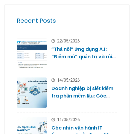
Recent Posts
22/05/2026
“Thả nổi” ứng dụng A.I :
“Điểm mù” quản trị và rủi
ro bảo mật dữ liệu của
doanh nghiệp nhỏ
14/05/2026
Doanh nghiệp bị siết kiểm
tra phần mềm lậu: Góc
nhìn từ Quản trị IT cho
Studio
11/05/2026
Góc nhìn vận hành IT